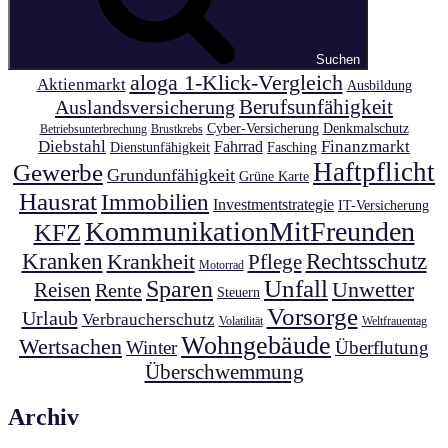
Suchen
aloga 1-Klick-Vergleich
Aktienmarkt
Ausbildung
Auslandsversicherung
Berufsunfähigkeit
Cyber-Versicherung
Denkmalschutz
Betriebsunterbrechung
Brustkrebs
Diebstahl
Finanzmarkt
Fahrrad
Dienstunfähigkeit
Fasching
Haftpflicht
Gewerbe
Grundunfähigkeit
Grüne Karte
Hausrat
Immobilien
Investmentstrategie
IT-Versicherung
KommunikationMitFreunden
KFZ
Kranken
Krankheit
Rechtsschutz
Pflege
Motorrad
Unfall
Sparen
Unwetter
Reisen
Rente
Steuern
Vorsorge
Urlaub
Verbraucherschutz
Volatilität
Weltfrauentag
Wohngebäude
Wertsachen
Winter
Überflutung
Überschwemmung
Archiv