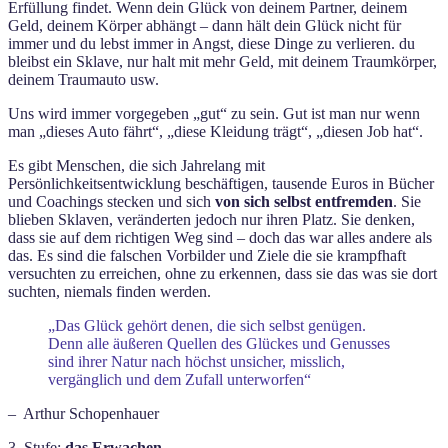
Erfüllung findet. Wenn dein Glück von deinem Partner, deinem
Geld, deinem Körper abhängt – dann hält dein Glück nicht für
immer und du lebst immer in Angst, diese Dinge zu verlieren. du
bleibst ein Sklave, nur halt mit mehr Geld, mit deinem Traumkörper,
deinem Traumauto usw.
Uns wird immer vorgegeben „gut“ zu sein. Gut ist man nur wenn
man „dieses Auto fährt“, „diese Kleidung trägt“, „diesen Job hat“.
Es gibt Menschen, die sich Jahrelang mit
Persönlichkeitsentwicklung beschäftigen, tausende Euros in Bücher
und Coachings stecken und sich
von sich selbst entfremden
. Sie
blieben Sklaven, veränderten jedoch nur ihren Platz. Sie denken,
dass sie auf dem richtigen Weg sind – doch das war alles andere als
das. Es sind die falschen Vorbilder und Ziele die sie krampfhaft
versuchten zu erreichen, ohne zu erkennen, dass sie das was sie dort
suchten, niemals finden werden.
„Das Glück gehört denen, die sich selbst genügen.
Denn alle äußeren Quellen des Glückes und Genusses
sind ihrer Natur nach höchst unsicher, misslich,
vergänglich und dem Zufall unterworfen“
– Arthur Schopenhauer
3. Stufe:
das Erwachen