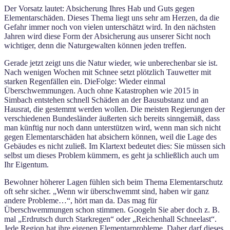
Der Vorsatz lautet: Absicherung Ihres Hab und Guts gegen
Elementarschäden.
Dieses Thema liegt uns sehr am Herzen, da die
Gefahr immer noch von vielen unterschätzt wird. In den nächsten
Jahren wird diese Form der Absicherung aus unserer Sicht noch
wichtiger, denn die Naturgewalten können
jeden treffen.
Gerade jetzt zeigt uns die Natur wieder, wie unberechenbar sie ist.
Nach wenigen Wochen mit Schnee setzt plötzlich Tauwetter mit
starken Regenfällen ein. Die
Folge: Wieder einmal
Überschwemmungen. Auch ohne Katastrophen wie 2015 in
Simbach entstehen schnell Schäden an der Bausubstanz und an
Hausrat, die gestemmt werden wollen. Die meisten Regierungen der
verschiedenen Bundesländer äußerten sich bereits sinngemäß, dass
man künftig nur noch dann unterstützen wird, wenn man sich nicht
gegen Elementarschäden hat
absichern können, weil die Lage des
Gebäudes es nicht zuließ. Im Klartext bedeutet dies: Sie müssen sich
selbst um dieses Problem kümmern, es geht ja schließlich auch um
Ihr Eigentum.
Bewohner höherer Lagen fühlen sich beim Thema Elementarschutz
oft sehr sicher. „Wenn wir überschwemmt sind, haben wir ganz
andere Probleme…“, hört man da. Das mag für
Überschwemmungen schon stimmen. Googeln Sie aber doch z. B.
mal „Erdrutsch durch Starkregen“ oder „Reichenhall Schneelast“.
Jede Region hat ihre eigenen Elementarprobleme. Daher darf dieses