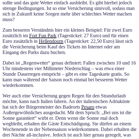
sollte und das gute Wetter einfach ausbleibt. Es gibt hierbei jedoch
strenge Bedingungen. Ist so eine Versicherung sinnvoll, sodass man
sich in Zukunft keine Sorgen mehr über schlechtes Wetter machen
muss?
Zum besseren Verständnis hier ein kleines Beispiel: Für zwei Euro
zusätzlich im
Fort Fun Park
(Tagesticket: 27 Euro) und für einen
Euro zusätzlich in
Hellendoorn
(Tagesticket: 22,50 Euro) lässt sich
die Versicherung beim Kauf des Tickets im Internet oder am
Eingang des Parks dazu buchen.
Dabei ist „Regenwetter“ genau definiert: Fallen zwischen 10 und 16
Uhr mindestens vier Millimeter Niederschlag – was etwa einer
Stunde Dauerregen entspricht – gibt es eine Tageskarte gratis. So
kann man während der Saison noch einmal bei besserem Wetter
wiederkommen.
Wer auch eine Versicherung gegen Regen für den Strandurlaub
möchte, kann nach Italien fahren. An der italienischen Adriaküste
hat sich der Bürgermeister des Badeorts
Pesaro
etwas
Außergewöhnliches ausgedacht. Mit dem Spruch: „Bei uns ist die
Sonne garantiert“ wirbt er. Denn wenn die Sonne mal doch
wegbleibt, erhalten die Gäste Entschädigung. Sie dürfen an einem
Wochenende in der Nebensaison wiederkommen. Dabei erhalten die
drei Nächte all-inclusive. Jedoch ist auch hier genau geregelt, was