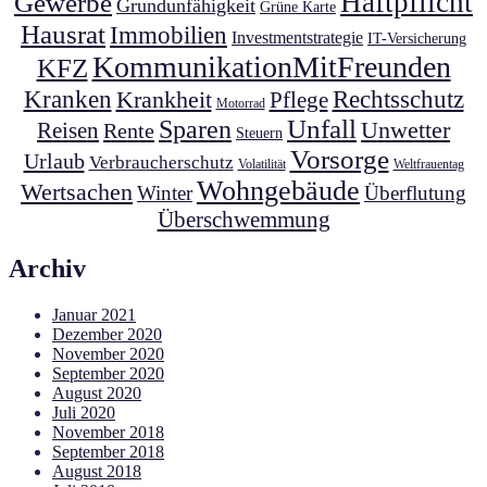
Haftpflicht
Gewerbe
Grundunfähigkeit
Grüne Karte
Hausrat
Immobilien
Investmentstrategie
IT-Versicherung
KommunikationMitFreunden
KFZ
Kranken
Krankheit
Rechtsschutz
Pflege
Motorrad
Unfall
Sparen
Unwetter
Reisen
Rente
Steuern
Vorsorge
Urlaub
Verbraucherschutz
Volatilität
Weltfrauentag
Wohngebäude
Wertsachen
Winter
Überflutung
Überschwemmung
Archiv
Januar 2021
Dezember 2020
November 2020
September 2020
August 2020
Juli 2020
November 2018
September 2018
August 2018