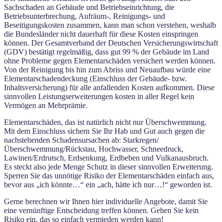
Sachschaden an Gebäude und Betriebseinrichtung, die
Betriebsunterbrechung, Aufräum-, Reinigungs- und
Beseitigungskosten zusammen, kann man schon verstehen, weshalb
die Bundesländer nicht dauerhaft für diese Kosten einspringen
können. Der Gesamtverband der Deutschen Versicherungswirtschaft
(GDV) bestätigt regelmäßig, dass gut 99 % der Gebäude im Land
ohne Probleme gegen Elementarschäden versichert werden können.
Von der Reinigung bis hin zum Abriss und Neuaufbau würde eine
Elementarschadendeckung (Einschluss der Gebäude- bzw.
Inhaltsversicherung) für alle anfallenden Kosten aufkommen. Diese
sinnvollen Leistungserweiterungen kosten in aller Regel kein
Vermögen an Mehrprämie.
Elementarschäden, das ist natürlich nicht nur Überschwemmung.
Mit dem Einschluss sichern Sie Ihr Hab und Gut auch gegen die
nachstehenden Schadensursachen ab: Starkregen/
Überschwemmung/Rückstau, Hochwasser, Schneedruck,
Lawinen/Erdrutsch, Erdsenkung, Erdbeben und Vulkanausbruch.
Es steckt also jede Menge Schutz in dieser sinnvollen Erweiterung.
Sperren Sie das unnötige Risiko der Elementarschäden einfach aus,
bevor aus „ich könnte…“ ein „ach, hätte ich nur…!“ geworden ist.
Gerne berechnen wir Ihnen hier individuelle Angebote, damit Sie
eine vernünftige Entscheidung treffen können. Gehen Sie kein
Risiko ein, das so einfach vermieden werden kann!