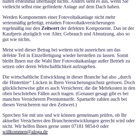
halten ersteinmal überhaupt nichts. Anders sieht es aus, wenn Sie
vielleicht selbst eine geförderte Anlage auf dem Dach haben.
Werden Komponenten einer Fotovoltaikanlage nicht mehr
serienmäßig gefertigt, erstatten Fotovoltaikversicherungen
regelmäßig nur den
Zeitwert
der defekten Komponente. Das ist der
Kaufpreis abzüglich von Alter, Gebrauch und Abnutzung, also so
gut wie nichts.
Meist wird dieser Betrag bei weitem nicht ausreichen um das
defekte Teil in Einzelfertigung wieder herstellen zu lassen. Somit
bleibt Ihnen nur die Wahl Ihre Fotovoltaikanlage außer Betrieb zu
setzen oder deren Wirtschaftlichkeit aufzugeben.
Die wirtschaftliche Entwicklung in dieser Branche hat also „durch
die Hintertüre“ Lücken in Ihren Versicherungsschutz gerissen. Doch
glücklicherweise gibt es auch Versicherer, die die Mehrkosten in den
oben beschrieben Fällen auch tragen. (Genauer gesagt gibt es bei
manchen Versicherern Premiumtarife. Spartarife zahlen auch bei
diesen Versicherern nur den Zeitwert.)
Sprechen Sie mit uns und wir können gemeinsam prüfen, ob Ihr
aktueller Versicherer den Branchenentwicklungen gerecht wird oder
nicht. Wir helfen Ihnen gerne unter 07181 9854-0 oder
willkommen@aloga.de