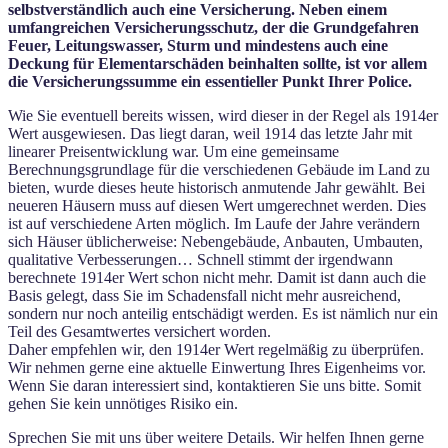
selbstverständlich auch eine Versicherung. Neben einem
umfangreichen Versicherungsschutz, der die Grundgefahren
Feuer, Leitungswasser, Sturm und mindestens auch eine
Deckung für Elementarschäden beinhalten sollte, ist vor allem
die Versicherungssumme ein essentieller Punkt Ihrer Police.
Wie Sie eventuell bereits wissen, wird dieser in der Regel als 1914er
Wert ausgewiesen. Das liegt daran, weil 1914 das letzte Jahr mit
linearer Preisentwicklung war. Um eine gemeinsame
Berechnungsgrundlage für die verschiedenen Gebäude im Land zu
bieten, wurde dieses heute historisch anmutende Jahr gewählt. Bei
neueren Häusern muss auf diesen Wert umgerechnet werden. Dies
ist auf verschiedene Arten möglich. Im Laufe der Jahre verändern
sich Häuser üblicherweise: Nebengebäude, Anbauten, Umbauten,
qualitative Verbesserungen… Schnell stimmt der irgendwann
berechnete 1914er Wert schon nicht mehr. Damit ist dann auch die
Basis gelegt, dass Sie im Schadensfall nicht mehr ausreichend,
sondern nur noch anteilig entschädigt werden. Es ist nämlich nur ein
Teil des Gesamtwertes versichert worden.
Daher empfehlen wir, den 1914er Wert regelmäßig zu überprüfen.
Wir nehmen gerne eine aktuelle Einwertung Ihres Eigenheims vor.
Wenn Sie daran interessiert sind, kontaktieren Sie uns bitte. Somit
gehen Sie kein unnötiges Risiko ein.
Sprechen Sie mit uns über weitere Details. Wir helfen Ihnen gerne