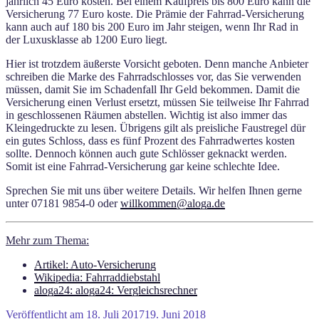
jährlich 45 Euro kosten. Bei einem Kaufpreis bis 800 Euro kann die
Versicherung 77 Euro koste. Die Prämie der Fahrrad-Versicherung
kann auch auf 180 bis 200 Euro im Jahr steigen, wenn Ihr Rad in
der Luxusklasse ab 1200 Euro liegt.
Hier ist trotzdem äußerste Vorsicht geboten. Denn manche Anbieter
schreiben die Marke des Fahrradschlosses vor, das Sie verwenden
müssen, damit Sie im Schadenfall Ihr Geld bekommen. Damit die
Versicherung einen Verlust ersetzt, müssen Sie teilweise Ihr Fahrrad
in geschlossenen Räumen abstellen. Wichtig ist also immer das
Kleingedruckte zu lesen. Übrigens gilt als preisliche Faustregel dür
ein gutes Schloss, dass es fünf Prozent des Fahrradwertes kosten
sollte. Dennoch können auch gute Schlösser geknackt werden.
Somit ist eine Fahrrad-Versicherung gar keine schlechte Idee.
Sprechen Sie mit uns über weitere Details. Wir helfen Ihnen gerne
unter 07181 9854-0 oder
willkommen@aloga.de
Mehr zum Thema:
Artikel: Auto-Versicherung
Wikipedia: Fahrraddiebstahl
aloga24: aloga24: Vergleichsrechner
Veröffentlicht am
18. Juli 2017
19. Juni 2018