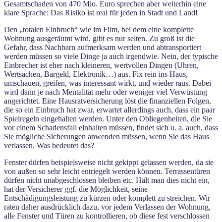
Gesamtschaden von 470 Mio. Euro sprechen aber weiterhin eine
klare Sprache: Das Risiko ist real für jeden in Stadt und Land!
Den „totalen Einbruch“ wie im Film, bei dem eine komplette
Wohnung ausgeräumt wird, gibt es nur selten. Zu groß ist die
Gefahr, dass Nachbarn aufmerksam werden und abtransportiert
werden müssen so viele Dinge ja auch irgendwie. Nein, der typische
Einbrecher ist eher nach kleineren, wertvollen Dingen (Uhren,
Wertsachen, Bargeld, Elektronik…) aus. Fix rein ins Haus,
umschauen, greifen, was interessant wirkt, und wieder raus. Dabei
wird dann je nach Mentalität mehr oder weniger viel Verwüstung
angerichtet. Eine Hausratversicherung löst die finanziellen Folgen,
die so ein Einbruch hat zwar, erwartet allerdings auch, dass ein paar
Spielregeln eingehalten werden. Unter den Obliegenheiten, die Sie
vor einem Schadensfall einhalten müssen, findet sich u. a. auch, dass
Sie mögliche Sicherungen anwenden müssen, wenn Sie das Haus
verlassen. Was bedeutet das?
Fenster dürfen beispielsweise nicht gekippt gelassen werden, da sie
von außen so sehr leicht entriegelt werden können. Terrassentüren
dürfen nicht unabgeschlossen bleiben etc. Hält man dies nicht ein,
hat der Versicherer ggf. die Möglichkeit, seine
Entschädigungsleistung zu kürzen oder komplett zu streichen. Wir
raten daher ausdrücklich dazu, vor jedem Verlassen der Wohnung,
alle Fenster und Türen zu kontrollieren, ob diese fest verschlossen