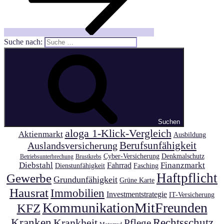
Suche nach:
Suchen
aloga 1-Klick-Vergleich
Aktienmarkt
Ausbildung
Auslandsversicherung
Berufsunfähigkeit
Cyber-Versicherung
Denkmalschutz
Betriebsunterbrechung
Brustkrebs
Diebstahl
Finanzmarkt
Fahrrad
Dienstunfähigkeit
Fasching
Haftpflicht
Gewerbe
Grundunfähigkeit
Grüne Karte
Hausrat
Immobilien
Investmentstrategie
IT-Versicherung
KommunikationMitFreunden
KFZ
Kranken
Krankheit
Rechtsschutz
Pflege