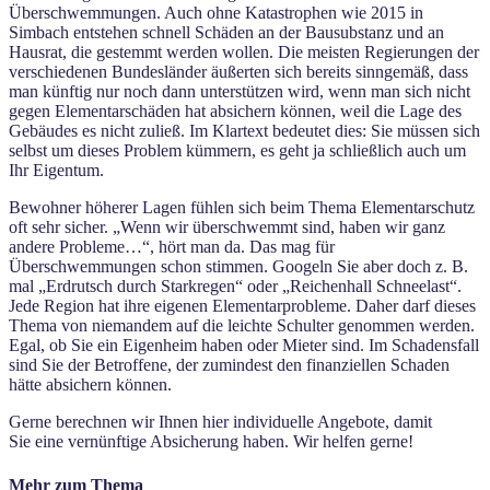
Überschwemmungen. Auch ohne Katastrophen wie 2015 in
Simbach entstehen schnell Schäden an der Bausubstanz und an
Hausrat, die gestemmt werden wollen. Die meisten Regierungen der
verschiedenen Bundesländer äußerten sich bereits sinngemäß, dass
man künftig nur noch dann unterstützen wird, wenn man sich nicht
gegen Elementarschäden hat
absichern können, weil die Lage des
Gebäudes es nicht zuließ. Im Klartext bedeutet dies: Sie müssen sich
selbst um dieses Problem kümmern, es geht ja schließlich auch um
Ihr Eigentum.
Bewohner höherer Lagen fühlen sich beim Thema Elementarschutz
oft sehr sicher. „Wenn wir überschwemmt sind, haben wir ganz
andere Probleme…“, hört man da. Das mag für
Überschwemmungen schon stimmen. Googeln Sie aber doch z. B.
mal „Erdrutsch durch Starkregen“ oder „Reichenhall Schneelast“.
Jede Region hat ihre eigenen Elementarprobleme. Daher darf dieses
Thema von niemandem auf die leichte Schulter genommen werden.
Egal, ob Sie ein Eigenheim haben oder Mieter sind. Im Schadensfall
sind Sie der Betroffene, der zumindest den finanziellen Schaden
hätte absichern können.
Gerne berechnen wir Ihnen hier individuelle Angebote, damit
Sie
eine vernünftige Absicherung haben. Wir helfen gerne!
Mehr zum Thema