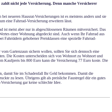
 zahlt nicht jede Versicherung. Denn manche Versicherer
n bei neueren Hausrat-Versicherungen ist es meistens anders und sie
 um eine Fahrrad-Versicherung erweitern lässt.
d ist meist aber nur in abgeschlossenen Räumen mitversichert. Das
es Wertes einer Wohnung abgedeckt sind. Auch wenn Ihr Fahrrad aus
 Fahrrädern gehobener Preisklassen eine spezielle Fahrrad-
r vom Gartenzaun sichern wollen, sollten Sie sich dennoch eine
bieten. Die Kosten unterscheiden sich von Wohnort zu Wohnort und
inem Kaufpreis bis 800 Euro kann die Versicherung 77 Euro koste. Die
en, damit Sie im Schadenfall Ihr Geld bekommen. Damit die
ckte zu lesen. Übrigens gilt als preisliche Faustregel dür ein gutes
-Versicherung gar keine schlechte Idee.