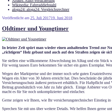
Artikel: Auto-Versicherung
Wikipedia: Fahrraddiebstahl
aloga24: aloga24: Vergleichsrechner
Veröffentlicht am
25. Juli 2017
19. Juni 2018
Oldtimer und Youngtimer
In letzter Zeit spürt man wieder einen anhaltenden Trend zur No
„richtigem“ Holz gebaut und auch auf den Straßen zeigen sie sic
Sie stellen eine willkommene Abwechslung im Alltag und ein Stück we
Für wenig tausen Euro bekommen Sie sicher ein gutes Exemplar. Wen
Wegen der Marktpreise und der immer noch sehr guten Ersatzteilvers
Wagen ein Alter von 30 Jahren erreicht hat. Dies beschränkt die jähr
Versicherungsschutz äußerst preiswert erhältlich. Für Haftpflicht un
Beitrag grundsätzlich von Jahr zu Jahr gleich. Einige Anbieter von 
macht es für Sie noch unkomplizierter und einfacher.
Gerne zeigen wir Ihnen, wie Ihr versicherungstechnischer Einstieg i
Sprechen Sie mit uns über weitere Details. Wir helfen Ihnen gerne u