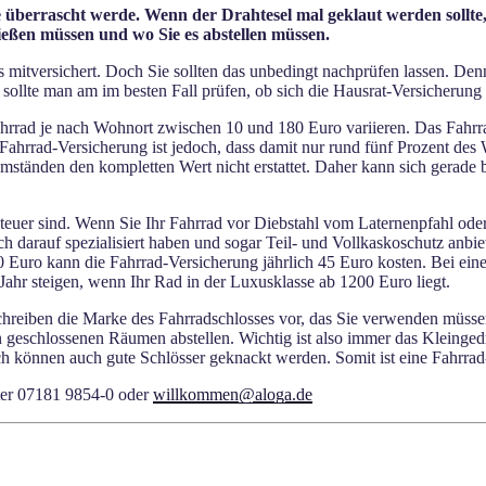
berrascht werde. Wenn der Drahtesel mal geklaut werden sollte,
ießen müssen und wo Sie es abstellen müssen.
s mitversichert. Doch Sie sollten das unbedingt nachprüfen lassen. Den
 sollte man am im besten Fall prüfen, ob sich die Hausrat-Versicherung
hrrad je nach Wohnort zwischen 10 und 180 Euro variieren. Das Fahrra
t Fahrrad-Versicherung ist jedoch, dass damit nur rund fünf Prozent d
nden den kompletten Wert nicht erstattet. Daher kann sich gerade bei
 teuer sind. Wenn Sie Ihr Fahrrad vor Diebstahl vom Laternenpfahl ode
ich darauf spezialisiert haben und sogar Teil- und Vollkaskoschutz an
500 Euro kann die Fahrrad-Versicherung jährlich 45 Euro kosten. Bei e
ahr steigen, wenn Ihr Rad in der Luxusklasse ab 1200 Euro liegt.
schreiben die Marke des Fahrradschlosses vor, das Sie verwenden müss
n geschlossenen Räumen abstellen. Wichtig ist also immer das Kleingedru
ch können auch gute Schlösser geknackt werden. Somit ist eine Fahrrad
nter 07181 9854-0 oder
willkommen@aloga.de