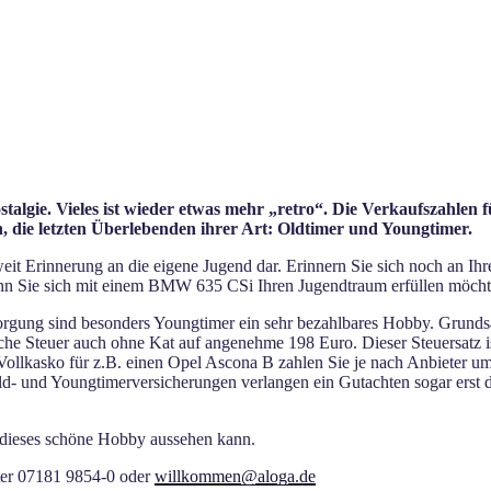
stalgie. Vieles ist wieder etwas mehr „retro“. Die Verkaufszahlen
h, die letzten Überlebenden ihrer Art: Oldtimer und Youngtimer.
it Erinnerung an die eigene Jugend dar. Erinnern Sie sich noch an Ihr
n Sie sich mit einem BMW 635 CSi Ihren Jugendtraum erfüllen möchte
orgung sind besonders Youngtimer ein sehr bezahlbares Hobby. Grundsä
liche Steuer auch ohne Kat auf angenehme 198 Euro. Dieser Steuersatz is
d Vollkasko für z.B. einen Opel Ascona B zahlen Sie je nach Anbieter um
Old- und Youngtimerversicherungen verlangen ein Gutachten sogar erst
n dieses schöne Hobby aussehen kann.
nter 07181 9854-0 oder
willkommen@aloga.de