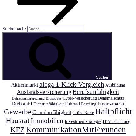
Suche nach:
Suchen
aloga 1-Klick-Vergleich
Aktienmarkt
Ausbildung
Auslandsversicherung
Berufsunfähigkeit
Cyber-Versicherung
Denkmalschutz
Betriebsunterbrechung
Brustkrebs
Diebstahl
Finanzmarkt
Fahrrad
Dienstunfähigkeit
Fasching
Haftpflicht
Gewerbe
Grundunfähigkeit
Grüne Karte
Hausrat
Immobilien
Investmentstrategie
IT-Versicherung
KommunikationMitFreunden
KFZ