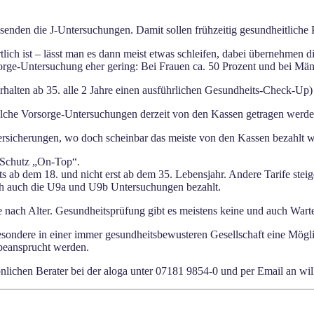
nden die J-Untersuchungen. Damit sollen frühzeitig gesundheitliche 
lich ist – lässt man es dann meist etwas schleifen, dabei übernehmen d
ge-Untersuchung eher gering: Bei Frauen ca. 50 Prozent und bei Männ
erhalten ab 35. alle 2 Jahre einen ausführlichen Gesundheits-Check-
elche Vorsorge-Untersuchungen derzeit von den Kassen getragen werde
Versicherungen, wo doch scheinbar das meiste von den Kassen bezahlt w
n Schutz „On-Top“.
ts ab dem 18. und nicht erst ab dem 35. Lebensjahr. Andere Tarife st
ch auch die U9a und U9b Untersuchungen bezahlt.
e nach Alter. Gesundheitsprüfung gibt es meistens keine und auch Warte
sondere in einer immer gesundheitsbewusteren Gesellschaft eine Möglic
 beansprucht werden.
önlichen Berater bei der aloga unter 07181 9854-0 und per Email an 