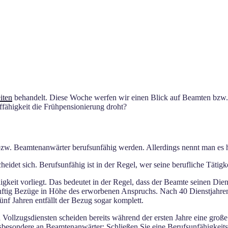
iten
behandelt. Diese Woche werfen wir einen Blick auf Beamten bzw
fähigkeit die Frühpensionierung droht?
zw. Beamtenanwärter berufsunfähig werden. Allerdings nennt man es h
heidet sich. Berufsunfähig ist in der Regel, wer seine berufliche Tätig
igkeit vorliegt. Das bedeutet in der Regel, dass der Beamte seinen Di
künftig Bezüge in Höhe des erworbenen Anspruchs. Nach 40 Dienstjahre
ünf Jahren entfällt der Bezug sogar komplett.
n Vollzugsdiensten scheiden bereits während der ersten Jahre eine gro
besondere an Beamtenanwärter: Schließen Sie eine Berufsunfähigkeitsv