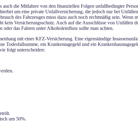
 auch die Mitfahrer von den finanziellen Folgen unfallbedingter Pers
hierbei um eine private Unfallversicherung, die jedoch nur bei Unfälle
Gebrauch des Fahrzeuges muss dazu auch noch rechtmäßig sein. Wenn ma
steht kein Versicherungsschutz. Auch auf die Ausschlüsse von Unfällen d
n oder das Fahren unter Alkoholeinfluss sollte man achten.
nhang mit einer KFZ-Versicherung. Eine eigenständige Insassenunfallv
 eine Todesfallsumme, ein Krankentagegeld und ein Krankenhaustagegeld
ie folgt unterscheiden:
werden.
teilt.
tisch um 50%.