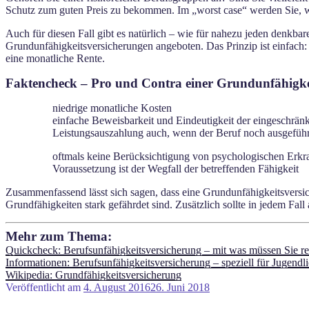
Schutz zum guten Preis zu bekommen. Im „worst case“ werden Sie, wie
Auch für diesen Fall gibt es natürlich – wie für nahezu jeden denkb
Grundunfähigkeitsversicherungen angeboten. Das Prinzip ist einfach: Ve
eine monatliche Rente.
Faktencheck – Pro und Contra einer Grundunfähigke
niedrige monatliche Kosten
einfache Beweisbarkeit und Eindeutigkeit der eingeschrän
Leistungsauszahlung auch, wenn der Beruf noch ausgefüh
oftmals keine Berücksichtigung von psychologischen Erk
Voraussetzung ist der Wegfall der betreffenden Fähigkeit
Zusammenfassend lässt sich sagen, dass eine Grundunfähigkeitsversi
Grundfähigkeiten stark gefährdet sind. Zusätzlich sollte in jedem Fa
Mehr zum Thema:
Quickcheck: Berufsunfähigkeitsversicherung – mit was müssen Sie r
Informationen: Berufsunfähigkeitsversicherung – speziell für Jugendl
Wikipedia: Grundfähigkeitsversicherung
Veröffentlicht am
4. August 2016
26. Juni 2018