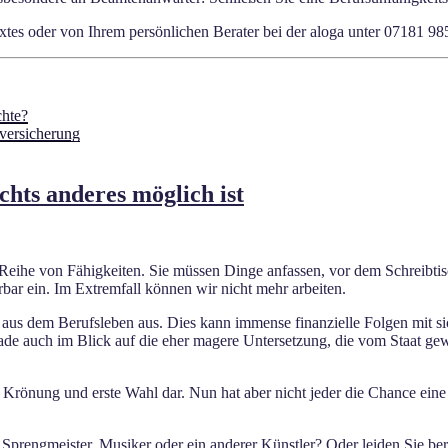
tes oder von Ihrem persönlichen Berater bei der aloga unter 07181 9
chte?
sversicherung
hts anderes möglich ist
ihe von Fähigkeiten. Sie müssen Dinge anfassen, vor dem Schreibtisch
ürbar ein. Im Extremfall können wir nicht mehr arbeiten.
t aus dem Berufsleben aus. Dies kann immense finanzielle Folgen mit sic
erade auch im Blick auf die eher magere Untersetzung, die vom Staat g
ie Krönung und erste Wahl dar. Nun hat aber nicht jeder die Chance ein
t Sprengmeister, Musiker oder ein anderer Künstler? Oder leiden Sie ber