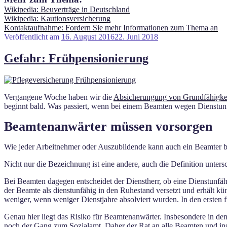
Wikipedia: Beuverträge in Deutschland
Wikipedia: Kautionsversicherung
Kontaktaufnahme: Fordern Sie mehr Informationen zum Thema an
Veröffentlicht am
16. August 2016
22. Juni 2018
Gefahr: Frühpensionierung
Vergangene Woche haben wir die
Absicherungung von Grundfähigke
beginnt bald. Was passiert, wenn bei einem Beamten wegen Dienstunf
Beamtenanwärter müssen vorsorgen
Wie jeder Arbeitnehmer oder Auszubildende kann auch ein Beamter b
Nicht nur die Bezeichnung ist eine andere, auch die Definition untersc
Bei Beamten dagegen entscheidet der Dienstherr, ob eine Dienstunfäh
der Beamte als dienstunfähig in den Ruhestand versetzt und erhält 
weniger, wenn weniger Dienstjahre absolviert wurden. In den ersten f
Genau hier liegt das Risiko für Beamtenanwärter. Insbesondere in de
noch der Gang zum Sozialamt. Daher der Rat an alle Beamten und ins