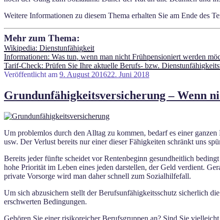
Weitere Informationen zu diesem Thema erhalten Sie am Ende des Tex
Mehr zum Thema:
Wikipedia: Dienstunfähigkeit
Informationen: Was tun, wenn man nicht Frühpensioniert werden mö
Tarif-Check: Prüfen Sie Ihre aktuelle Berufs- bzw. Dienstunfähigkeit
Veröffentlicht am
9. August 2016
22. Juni 2018
Grundunfähigkeitsversicherung – Wenn nic
Um problemlos durch den Alltag zu kommen, bedarf es einer ganzen Re
usw. Der Verlust bereits nur einer dieser Fähigkeiten schränkt uns sp
Bereits jeder fünfte scheidet vor Rentenbeginn gesundheitlich beding
hohe Priorität im Leben eines jeden darstellen, der Geld verdient. G
private Vorsorge wird man daher schnell zum Sozialhilfefall.
Um sich abzusichern stellt der Berufsunfähigkeitsschutz sicherlich d
erschwerten Bedingungen.
Gehören Sie einer risikoreicher Berufsgruppen an? Sind Sie vielleich