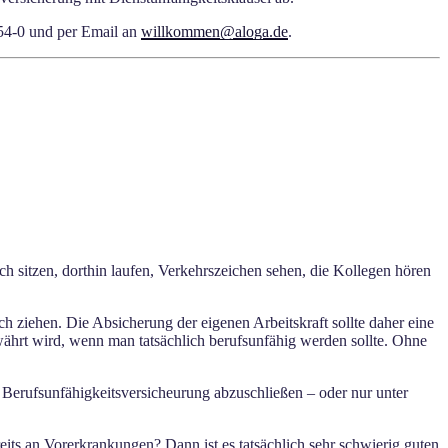
854-0 und per Email an
willkommen@aloga.de
.
 sitzen, dorthin laufen, Verkehrszeichen sehen, die Kollegen hören
h ziehen. Die Absicherung der eigenen Arbeitskraft sollte daher eine
ewährt wird, wenn man tatsächlich berufsunfähig werden sollte. Ohne
e Berufsunfähigkeitsversicheurung abzuschließen – oder nur unter
eits an Vorerkrankungen? Dann ist es tatsächlich sehr schwierig guten