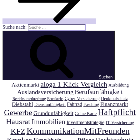
Suche nach:
Suchen
aloga 1-Klick-Vergleich
Aktienmarkt
Ausbildung
Auslandsversicherung
Berufsunfähigkeit
Cyber-Versicherung
Denkmalschutz
Betriebsunterbrechung
Brustkrebs
Diebstahl
Finanzmarkt
Fahrrad
Dienstunfähigkeit
Fasching
Haftpflicht
Gewerbe
Grundunfähigkeit
Grüne Karte
Hausrat
Immobilien
Investmentstrategie
IT-Versicherung
KommunikationMitFreunden
KFZ