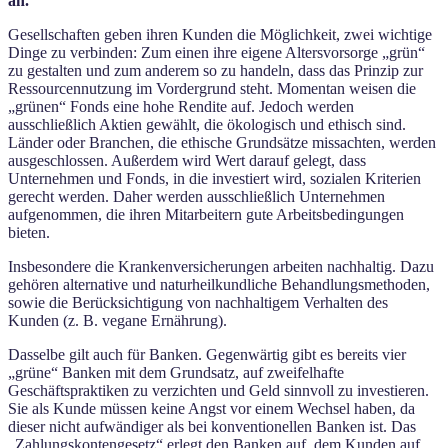
an.
Gesellschaften geben ihren Kunden die Möglichkeit, zwei wichtige
Dinge zu verbinden: Zum einen ihre eigene Altersvorsorge „grün“
zu gestalten und zum anderem so zu handeln, dass das Prinzip zur
Ressourcennutzung im Vordergrund steht. Momentan weisen die
„grünen“ Fonds eine hohe Rendite auf. Jedoch werden
ausschließlich Aktien gewählt, die ökologisch und ethisch sind.
Länder oder Branchen, die ethische Grundsätze missachten, werden
ausgeschlossen. Außerdem wird Wert darauf gelegt, dass
Unternehmen und Fonds, in die investiert wird, sozialen Kriterien
gerecht werden. Daher werden ausschließlich Unternehmen
aufgenommen, die ihren Mitarbeitern gute Arbeitsbedingungen
bieten.
Insbesondere die Krankenversicherungen arbeiten nachhaltig. Dazu
gehören alternative und naturheilkundliche Behandlungsmethoden,
sowie die Berücksichtigung von nachhaltigem Verhalten des
Kunden (z. B. vegane Ernährung).
Dasselbe gilt auch für Banken. Gegenwärtig gibt es bereits vier
„grüne“ Banken mit dem Grundsatz, auf zweifelhafte
Geschäftspraktiken zu verzichten und Geld sinnvoll zu investieren.
Sie als Kunde müssen keine Angst vor einem Wechsel haben, da
dieser nicht aufwändiger als bei konventionellen Banken ist. Das
„Zahlungskontengesetz“ erlegt den Banken auf, dem Kunden auf