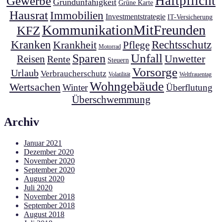
Haftpflicht
Gewerbe
Grundunfähigkeit
Grüne Karte
Hausrat
Immobilien
Investmentstrategie
IT-Versicherung
KommunikationMitFreunden
KFZ
Kranken
Krankheit
Rechtsschutz
Pflege
Motorrad
Unfall
Sparen
Unwetter
Reisen
Rente
Steuern
Vorsorge
Urlaub
Verbraucherschutz
Volatilität
Weltfrauentag
Wohngebäude
Wertsachen
Winter
Überflutung
Überschwemmung
Archiv
Januar 2021
Dezember 2020
November 2020
September 2020
August 2020
Juli 2020
November 2018
September 2018
August 2018