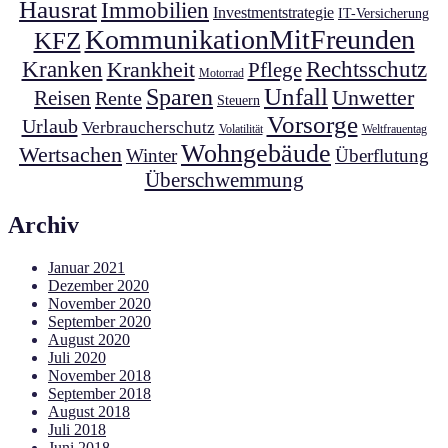
Hausrat
Immobilien
Investmentstrategie
IT-Versicherung
KommunikationMitFreunden
KFZ
Kranken
Krankheit
Rechtsschutz
Pflege
Motorrad
Unfall
Sparen
Unwetter
Reisen
Rente
Steuern
Vorsorge
Urlaub
Verbraucherschutz
Volatilität
Weltfrauentag
Wohngebäude
Wertsachen
Winter
Überflutung
Überschwemmung
Archiv
Januar 2021
Dezember 2020
November 2020
September 2020
August 2020
Juli 2020
November 2018
September 2018
August 2018
Juli 2018
Juni 2018