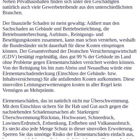
Neben Privathaushalten finden sich unter den Geschädigten
natürlich auch viele Gewerbetreibende aus den unterschiedlichsten
Branchen.
Der finanzielle Schaden ist meist gewaltig: Addiert man den
Sachschaden an Gebäude und Betriebseinrichtung, die
Betriebsunterbrechung, Aufräum-, Reinigungs- und
Beseitigungskosten zusammen, kann man schon verstehen, weshalb
die Bundesländer nicht dauerhaft für diese Kosten einspringen
können. Der Gesamtverband der Deutschen Versicherungswirtschaft
(GDV) bestätigt regelmäßig, dass gut 99 % der Gebäude im Land
ohne Probleme gegen Elementarschäden versichert werden können.
Von der Reinigung bis hin zum Abriss und Neuaufbau würde eine
Elementarschadendeckung (Einschluss der Gebäude- bzw.
Inhaltsversicherung) für alle anfallenden Kosten aufkommen. Diese
sinnvollen Leistungserweiterungen kosten in aller Regel kein
Vermögen an Mehrprämie.
Elementarschäden, das ist natürlich nicht nur Überschwemmung.
Mit dem Einschluss sichern Sie Ihr Hab und Gut auch gegen die
nachstehenden Schadensursachen ab: Starkregen/
Überschwemmung/Rückstau, Hochwasser, Schneedruck,
Lawinen/Erdrutsch, Erdsenkung, Erdbeben und Vulkanausbruch.
Es steckt also jede Menge Schutz in dieser sinnvollen Erweiterung.
Sperren Sie das unnötige Risiko der Elementarschäden einfach aus,