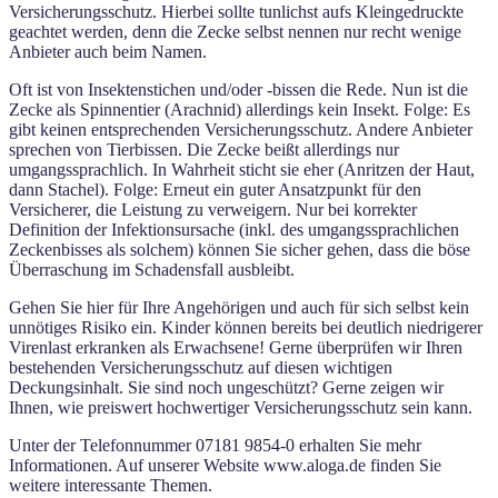
Versicherungsschutz. Hierbei sollte tunlichst aufs Kleingedruckte
geachtet werden, denn die Zecke selbst nennen nur recht wenige
Anbieter auch beim Namen.
Oft ist von Insektenstichen und/oder -bissen die Rede. Nun ist die
Zecke als Spinnentier (Arachnid) allerdings kein Insekt. Folge: Es
gibt keinen entsprechenden Versicherungsschutz. Andere Anbieter
sprechen von Tierbissen. Die Zecke beißt allerdings nur
umgangssprachlich. In Wahrheit sticht sie eher (Anritzen der Haut,
dann Stachel). Folge: Erneut ein guter Ansatzpunkt für den
Versicherer, die Leistung zu verweigern. Nur bei korrekter
Definition der Infektionsursache (inkl. des umgangssprachlichen
Zeckenbisses als solchem) können Sie sicher gehen, dass die böse
Überraschung im Schadensfall ausbleibt.
Gehen Sie hier für Ihre Angehörigen und auch für sich selbst kein
unnötiges Risiko ein. Kinder können bereits bei deutlich niedrigerer
Virenlast erkranken als Erwachsene! Gerne überprüfen wir Ihren
bestehenden Versicherungsschutz auf diesen wichtigen
Deckungsinhalt. Sie sind noch ungeschützt? Gerne zeigen wir
Ihnen, wie preiswert hochwertiger Versicherungsschutz sein kann.
Unter der Telefonnummer 07181 9854-0 erhalten Sie mehr
Informationen. Auf unserer Website www.aloga.de finden Sie
weitere interessante Themen.