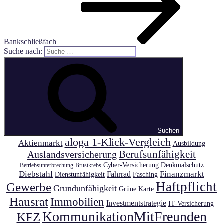
Bankschließfach
Suche nach:
Suchen
aloga 1-Klick-Vergleich
Aktienmarkt
Ausbildung
Auslandsversicherung
Berufsunfähigkeit
Cyber-Versicherung
Denkmalschutz
Betriebsunterbrechung
Brustkrebs
Diebstahl
Finanzmarkt
Fahrrad
Dienstunfähigkeit
Fasching
Haftpflicht
Gewerbe
Grundunfähigkeit
Grüne Karte
Hausrat
Immobilien
Investmentstrategie
IT-Versicherung
KommunikationMitFreunden
KFZ