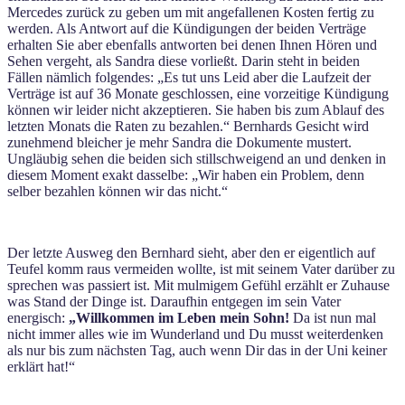
Mercedes zurück zu geben um mit angefallenen Kosten fertig zu
werden. Als Antwort auf die Kündigungen der beiden Verträge
erhalten Sie aber ebenfalls antworten bei denen Ihnen Hören und
Sehen vergeht, als Sandra diese vorließt. Darin steht in beiden
Fällen nämlich folgendes: „Es tut uns Leid aber die Laufzeit der
Verträge ist auf 36 Monate geschlossen, eine vorzeitige Kündigung
können wir leider nicht akzeptieren. Sie haben bis zum Ablauf des
letzten Monats die Raten zu bezahlen.“ Bernhards Gesicht wird
zunehmend bleicher je mehr Sandra die Dokumente mustert.
Ungläubig sehen die beiden sich stillschweigend an und denken in
diesem Moment exakt dasselbe: „Wir haben ein Problem, denn
selber bezahlen können wir das nicht.“
Der letzte Ausweg den Bernhard sieht, aber den er eigentlich auf
Teufel komm raus vermeiden wollte, ist mit seinem Vater darüber zu
sprechen was passiert ist. Mit mulmigem Gefühl erzählt er Zuhause
was Stand der Dinge ist. Daraufhin entgegen im sein Vater
energisch:
„Willkommen im Leben mein Sohn!
Da ist nun mal
nicht immer alles wie im Wunderland und Du musst weiterdenken
als nur bis zum nächsten Tag, auch wenn Dir das in der Uni keiner
erklärt hat!“