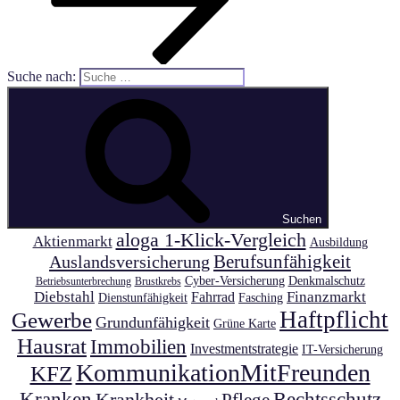
Suche nach:
Suchen
aloga 1-Klick-Vergleich
Aktienmarkt
Ausbildung
Auslandsversicherung
Berufsunfähigkeit
Cyber-Versicherung
Denkmalschutz
Betriebsunterbrechung
Brustkrebs
Diebstahl
Finanzmarkt
Fahrrad
Dienstunfähigkeit
Fasching
Haftpflicht
Gewerbe
Grundunfähigkeit
Grüne Karte
Hausrat
Immobilien
Investmentstrategie
IT-Versicherung
KommunikationMitFreunden
KFZ
Kranken
Krankheit
Rechtsschutz
Pflege