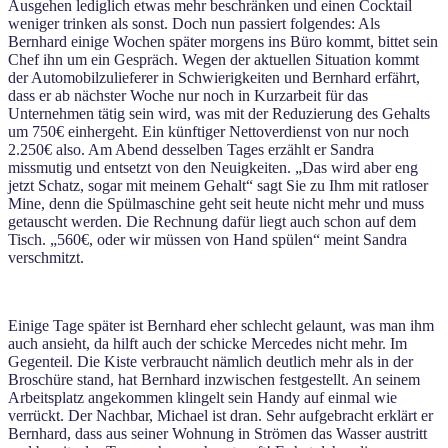
Ausgehen lediglich etwas mehr beschränken und einen Cocktail
weniger trinken als sonst. Doch nun passiert folgendes: Als
Bernhard einige Wochen später morgens ins Büro kommt, bittet sein
Chef ihn um ein Gespräch. Wegen der aktuellen Situation kommt
der Automobilzulieferer in Schwierigkeiten und Bernhard erfährt,
dass er ab nächster Woche nur noch in Kurzarbeit für das
Unternehmen tätig sein wird, was mit der Reduzierung des Gehalts
um 750€ einhergeht. Ein künftiger Nettoverdienst von nur noch
2.250€ also. Am Abend desselben Tages erzählt er Sandra
missmutig und entsetzt von den Neuigkeiten. „Das wird aber eng
jetzt Schatz, sogar mit meinem Gehalt“ sagt Sie zu Ihm mit ratloser
Mine, denn die Spülmaschine geht seit heute nicht mehr und muss
getauscht werden. Die Rechnung dafür liegt auch schon auf dem
Tisch. „560€, oder wir müssen von Hand spülen“ meint Sandra
verschmitzt.
Einige Tage später ist Bernhard eher schlecht gelaunt, was man ihm
auch ansieht, da hilft auch der schicke Mercedes nicht mehr. Im
Gegenteil. Die Kiste verbraucht nämlich deutlich mehr als in der
Broschüre stand, hat Bernhard inzwischen festgestellt. An seinem
Arbeitsplatz angekommen klingelt sein Handy auf einmal wie
verrückt. Der Nachbar, Michael ist dran. Sehr aufgebracht erklärt er
Bernhard, dass aus seiner Wohnung in Strömen das Wasser austritt