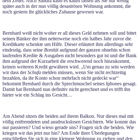
dem Zettel. Auch Sandra kann es kaum fassen als Sie nur wenig
später auch in der nun völlig desaströsen Wohnung ankommt, die
noch gestern ihr glückliches Zuhause gewesen war.
Bernhard weiß nicht woher er all dieses Geld nehmen soll und bittet
seinen Bänker der ihm netterweise noch ein halbes Jahr zuvor die
Kreditkarte schenkte um Hilfe. Dieser erläutert ihm allerdings sehr
eindeutig, dass seine
Bonität
aufgrund der ganzen ohnehin schon
laufenden Kredite & Ausgaben nicht besonders gut ist und die Bank
ihm aufgrund der Kurzarbeit die erschwerend noch hinzukommt,
keinen weiteren Kredit gewähren wird. „Um genau zu sein werden
wir dass der
Schufa
melden müssen, wenn Sie nicht rechtzeitig
bezahlen, da ihr Konto schon mehrfach nicht gedeckt war“
bekommt Bernhard durch die Sprechmuschel seines Iphones gesagt.
Damit hat Bernhard nun definitiv nicht gerechnet und es trifft ihn
härter wie ein Schlag ins Gesicht…
Am Abend sitzen die beiden auf ihrem Balkon. Nur dieses mal mit
völlig entfremdeten und ausdruckslosen Gesichtern. Wie konnte das
nur passieren? Und wieso gerade uns? Fragen sich die beiden. Wie
kriegen wir das jetzt nur hin? Am Ende ihrer Überlegungen
entschließen Sie sich in eine kleinere Wohnung zu ziehen und den