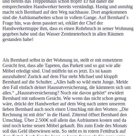
und bereits das Treppenhaus schon tropft! Er hat daher die
entsprechenden Handwerker bereits verständigt. Hastig und unruhig
macht sich Bernhard auf den Weg nachhause. Dort angekommen
sind die Aufräumarbeiten schon in vollem Gange. Auf Bernhard`s
Frage hin, was denn passiert sei, erklärt der Chef der
Handwerkertruppe ihm, dass es einen Rohrbruch in seiner Wohnung
gegeben habe und das Wasser Zentimeterhoch in allen Räumen
gestanden habe!
Als Bernhard selbst in der Wohnung ist, stellt er mit entsetztem
Gesicht fest, dass alle Tapeten, das Parkett und so gut wie alle
Möbel erledigt sind. Und müffeln tut es jetzt. Es ist kaum
auszuhalten! Zurück auf dem Flur steht Michael und kloppft
Bernhard auf die Schulter. „Alles halb so wild mein Junge. Melde
den Fall einfach deiner Hausratversicherung, die kümmern sich um
alles.“ „Hausratversicherung? Noch nie davon gehört“ erwidert
Bernhard mit ratlosem Gesicht. Wie wenn das nicht schon genug
wäre, drückt der Handwerker auf dem Weg nach unten unserem
lieben Bernhard auch noch einen Umschlag mit den Worten: „Die
Rechnung ist mit drin“ in die Hand. Zitternd öffnet Bernhard den
Umschlag. Über 2.500€ soll allein das Aufräumen kosten und da
sind noch keine neuen Möbel gekauft. Bis zum Ende des Monats
soll das Geld überwiesen sein. So steht es in rotem Fettdruck auf