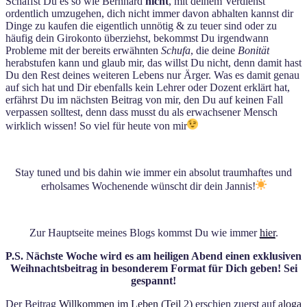
Schaffst Du es so wie Bernhard
nicht
, mit deinem Verdienst
ordentlich umzugehen, dich nicht immer davon abhalten kannst dir
Dinge zu kaufen die eigentlich unnötig & zu teuer sind oder zu
häufig dein Girokonto überziehst, bekommst Du irgendwann
Probleme mit der bereits erwähnten
Schufa
, die deine
Bonität
herabstufen kann und glaub mir, das willst Du nicht, denn damit hast
Du den Rest deines weiteren Lebens nur Ärger. Was es damit genau
auf sich hat und Dir ebenfalls kein Lehrer oder Dozent erklärt hat,
erfährst Du im nächsten Beitrag von mir, den Du auf keinen Fall
verpassen solltest, denn dass musst du als erwachsener Mensch
wirklich wissen!
So viel für heute von mir
Stay tuned und b
is dahin wie immer ein absolut traumhaftes und
erholsames Wochenende wünscht dir dein Jannis!
Zur Hauptseite meines Blogs kommst Du wie immer
hier
.
P.S. Nächste Woche wird es am heiligen Abend einen exklusiven
Weihnachtsbeitrag in besonderem Format für Dich geben! Sei
gespannt!
Der Beitrag
Willkommen im Leben (Teil 2)
erschien zuerst auf
aloga