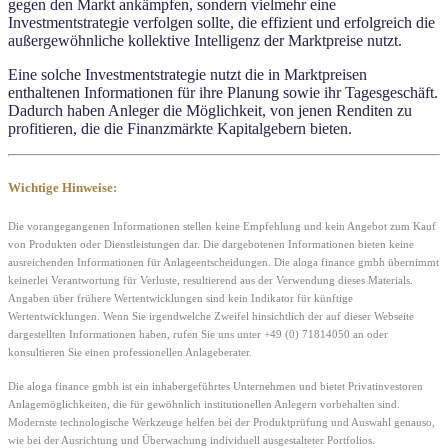
gegen den Markt ankämpfen, sondern vielmehr eine
Investmentstrategie verfolgen sollte, die effizient und erfolgreich die
außergewöhnliche kollektive Intelligenz der Marktpreise nutzt.
Eine solche Investmentstrategie nutzt die in Marktpreisen
enthaltenen Informationen für ihre Planung sowie ihr Tagesgeschäft.
Dadurch haben Anleger die Möglichkeit, von jenen Renditen zu
profitieren, die die Finanzmärkte Kapitalgebern bieten.
Wichtige Hinweise:
Die vorangegangenen Informationen stellen keine Empfehlung und kein Angebot zum Kauf
von Produkten oder Dienstleistungen dar. Die dargebotenen Informationen bieten keine
ausreichenden Informationen für Anlageentscheidungen. Die aloga finance gmbh übernimmt
keinerlei Verantwortung für Verluste, resultierend aus der Verwendung dieses Materials.
Angaben über frühere Wertentwicklungen sind kein Indikator für künftige
Wertentwicklungen. Wenn Sie irgendwelche Zweifel hinsichtlich der auf dieser Webseite
dargestellten Informationen haben, rufen Sie uns unter +49 (0) 71814050 an oder
konsultieren Sie einen professionellen Anlageberater.
Die aloga finance gmbh ist ein inhabergeführtes Unternehmen und bietet Privatinvestoren
Anlagemöglichkeiten, die für gewöhnlich institutionellen Anlegern vorbehalten sind.
Modernste technologische Werkzeuge helfen bei der Produktprüfung und Auswahl genauso,
wie bei der Ausrichtung und Überwachung individuell ausgestalteter Portfolios.