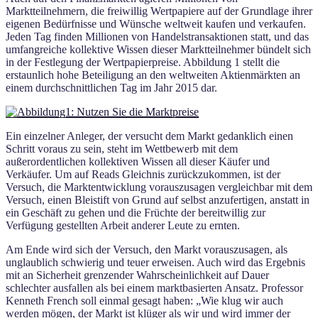
Marktteilnehmern, die freiwillig Wertpapiere auf der Grundlage ihrer
eigenen Bedürfnisse und Wünsche weltweit kaufen und verkaufen.
Jeden Tag finden Millionen von Handelstransaktionen statt, und das
umfangreiche kollektive Wissen dieser Marktteilnehmer bündelt sich
in der Festlegung der Wertpapierpreise. Abbildung 1 stellt die
erstaunlich hohe Beteiligung an den weltweiten Aktienmärkten an
einem durchschnittlichen Tag im Jahr 2015 dar.
Ein einzelner Anleger, der versucht dem Markt gedanklich einen
Schritt voraus zu sein, steht im Wettbewerb mit dem
außerordentlichen kollektiven Wissen all dieser Käufer und
Verkäufer. Um auf Reads Gleichnis zurückzukommen, ist der
Versuch, die Marktentwicklung vorauszusagen vergleichbar mit dem
Versuch, einen Bleistift von Grund auf selbst anzufertigen, anstatt in
ein Geschäft zu gehen und die Früchte der bereitwillig zur
Verfügung gestellten Arbeit anderer Leute zu ernten.
Am Ende wird sich der Versuch, den Markt vorauszusagen, als
unglaublich schwierig und teuer erweisen. Auch wird das Ergebnis
mit an Sicherheit grenzender Wahrscheinlichkeit auf Dauer
schlechter ausfallen als bei einem marktbasierten Ansatz. Professor
Kenneth French soll einmal gesagt haben: „Wie klug wir auch
werden mögen, der Markt ist klüger als wir und wird immer der