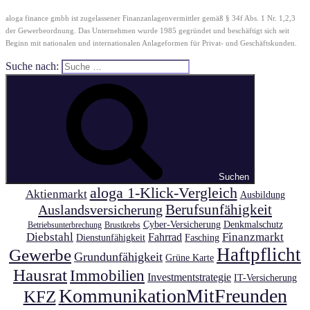
aloga finance gmbh ist zugelassener Finanzanlagenvermittler gemäß § 34f Abs. 1 Nr. 1,2,3
der Gewerbeordnung. Das Unternehmen wurde 1985 gegründet und beschäftigt sich seit
Beginn mit nationalen und internationalen Anlageformen für Privat- und Geschäftskunden.
Suche nach:
Suchen
aloga 1-Klick-Vergleich
Aktienmarkt
Ausbildung
Auslandsversicherung
Berufsunfähigkeit
Cyber-Versicherung
Denkmalschutz
Betriebsunterbrechung
Brustkrebs
Diebstahl
Finanzmarkt
Fahrrad
Dienstunfähigkeit
Fasching
Haftpflicht
Gewerbe
Grundunfähigkeit
Grüne Karte
Hausrat
Immobilien
Investmentstrategie
IT-Versicherung
KommunikationMitFreunden
KFZ