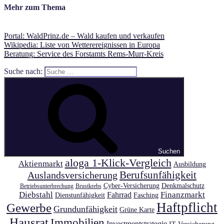
Mehr zum Thema
Portal: WaldPrinz.de – Wald kaufen und verkaufen
Wikipedia: Liste von Wetterereignissen in Europa
Beratung: Service des Forstamts Rems-Murr-Kreis
Suche nach:
Suchen
aloga 1-Klick-Vergleich
Aktienmarkt
Ausbildung
Auslandsversicherung
Berufsunfähigkeit
Cyber-Versicherung
Denkmalschutz
Betriebsunterbrechung
Brustkrebs
Diebstahl
Finanzmarkt
Fahrrad
Dienstunfähigkeit
Fasching
Haftpflicht
Gewerbe
Grundunfähigkeit
Grüne Karte
Hausrat
Immobilien
Investmentstrategie