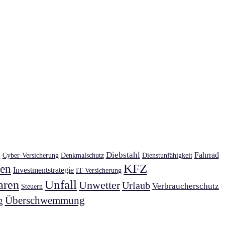
Diebstahl
Fahrrad
Cyber-Versicherung
Denkmalschutz
Dienstunfähigkeit
s
KFZ
ien
Investmentstrategie
IT-Versicherung
Unfall
aren
Unwetter
Urlaub
Verbraucherschutz
Steuern
Überschwemmung
g