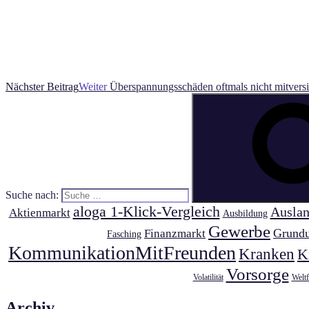
Nächster Beitrag
Weiter
Überspannungsschäden oftmals nicht mitversi
Suche nach:
aloga 1-Klick-Vergleich
Auslan
Aktienmarkt
Ausbildung
Gewerbe
Grundu
Finanzmarkt
Fasching
KommunikationMitFreunden
Kranken
K
Vorsorge
Volatilität
Weltf
Archiv