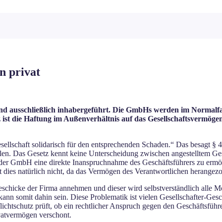
n privat
ind ausschließlich inhabergeführt. Die GmbHs werden im Normalfal
 ist die Haftung im Außenverhältnis auf das Gesellschaftsvermöge
esellschaft solidarisch für den entsprechenden Schaden.“ Das besagt § 
llen. Das Gesetz kennt keine Unterscheidung zwischen angestelltem Ges
n der GmbH eine direkte Inanspruchnahme des Geschäftsführers zu ermög
 dies natürlich nicht, da das Vermögen des Verantwortlichen herangez
eschicke der Firma annehmen und dieser wird selbstverständlich alle 
n somit dahin sein. Diese Problematik ist vielen Gesellschafter-Gesc
pflichtschutz prüft, ob ein rechtlicher Anspruch gegen den Geschäftsf
vatvermögen verschont.