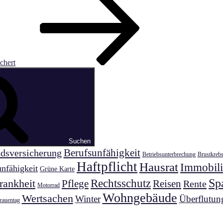
chert
Suchen
dsversicherung
Berufsunfähigkeit
Betriebsunterbrechung
Brustkreb
Haftpflicht
Hausrat
Immobil
nfähigkeit
Grüne Karte
Sp
rankheit
Rechtsschutz
Reisen
Pflege
Rente
Motorrad
Wohngebäude
Wertsachen
Winter
Überflutun
rauentag