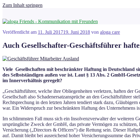
Zum Inhalt springen
Veröffentlicht am
11. Juli 2017
19. Juni 2018
von
aloga care
Auch Gesellschafter-Geschäftsführer hafte
Viele Gesellschaften mit beschränkter Haftung in Deutschland s
des Selbstständigen außen vor ist. Laut § 13 Abs. 2 GmbH-Gesetz
im Innerverhältnis geregelt?
„Geschäftsführer, welche ihre Obliegenheiten verletzen, haften der G
Gesellschaft also Schadenersatzansprüche an den Geschäftsführer ste
Rechtsprechung in den letzten Jahren tendiert stark dazu, Gläubiger
war. Ein Widerspruch zur beschränkten Haftung des Unternehmens ist
Im schlimmsten Fall muss sich ein Insolvenzverwalter der weiteren G
ursprüngliche Zweck der GmbH, das private Vermögen zu schützen, kan
Versicherung („Directors & Officers“) die Rettung sein. Dieser Haft
auf. Damit bleibt bei ausreichend hoher Versicherungssumme das Pri