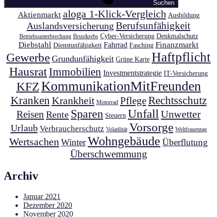
Suchen
aloga 1-Klick-Vergleich
Aktienmarkt
Ausbildung
Auslandsversicherung
Berufsunfähigkeit
Cyber-Versicherung
Denkmalschutz
Betriebsunterbrechung
Brustkrebs
Diebstahl
Finanzmarkt
Fahrrad
Dienstunfähigkeit
Fasching
Haftpflicht
Gewerbe
Grundunfähigkeit
Grüne Karte
Hausrat
Immobilien
Investmentstrategie
IT-Versicherung
KommunikationMitFreunden
KFZ
Kranken
Krankheit
Rechtsschutz
Pflege
Motorrad
Unfall
Sparen
Unwetter
Reisen
Rente
Steuern
Vorsorge
Urlaub
Verbraucherschutz
Volatilität
Weltfrauentag
Wohngebäude
Wertsachen
Winter
Überflutung
Überschwemmung
Archiv
Januar 2021
Dezember 2020
November 2020