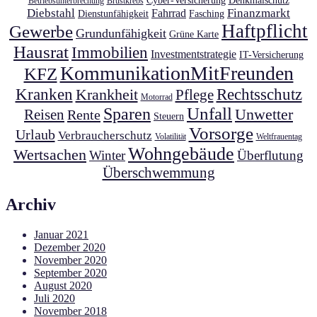
Cyber-Versicherung
Denkmalschutz
Betriebsunterbrechung
Brustkrebs
Diebstahl
Finanzmarkt
Fahrrad
Dienstunfähigkeit
Fasching
Haftpflicht
Gewerbe
Grundunfähigkeit
Grüne Karte
Hausrat
Immobilien
Investmentstrategie
IT-Versicherung
KommunikationMitFreunden
KFZ
Kranken
Krankheit
Rechtsschutz
Pflege
Motorrad
Unfall
Sparen
Unwetter
Reisen
Rente
Steuern
Vorsorge
Urlaub
Verbraucherschutz
Volatilität
Weltfrauentag
Wohngebäude
Wertsachen
Winter
Überflutung
Überschwemmung
Archiv
Januar 2021
Dezember 2020
November 2020
September 2020
August 2020
Juli 2020
November 2018