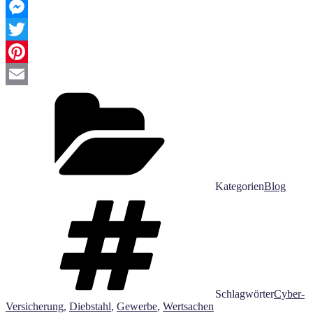
Facebook
Messenger
Twitter
Pinterest
Email
Kategorien
Blog
Schlagwörter
Cyber-
Versicherung
,
Diebstahl
,
Gewerbe
,
Wertsachen