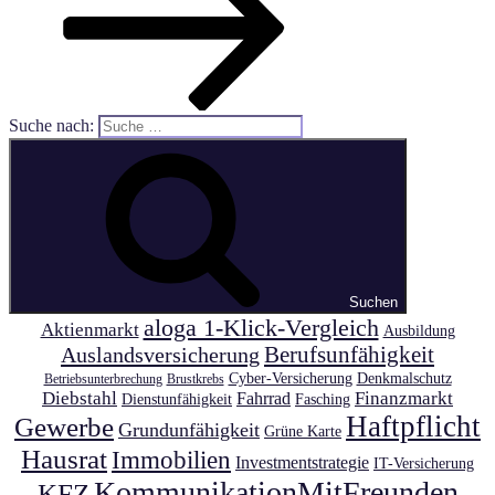
Suche nach:
Suchen
aloga 1-Klick-Vergleich
Aktienmarkt
Ausbildung
Auslandsversicherung
Berufsunfähigkeit
Cyber-Versicherung
Denkmalschutz
Betriebsunterbrechung
Brustkrebs
Diebstahl
Finanzmarkt
Fahrrad
Dienstunfähigkeit
Fasching
Haftpflicht
Gewerbe
Grundunfähigkeit
Grüne Karte
Hausrat
Immobilien
Investmentstrategie
IT-Versicherung
KommunikationMitFreunden
KFZ