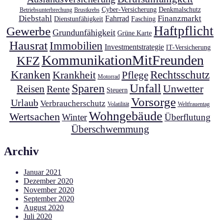
Cyber-Versicherung
Denkmalschutz
Betriebsunterbrechung
Brustkrebs
Diebstahl
Finanzmarkt
Fahrrad
Dienstunfähigkeit
Fasching
Haftpflicht
Gewerbe
Grundunfähigkeit
Grüne Karte
Hausrat
Immobilien
Investmentstrategie
IT-Versicherung
KommunikationMitFreunden
KFZ
Kranken
Krankheit
Rechtsschutz
Pflege
Motorrad
Unfall
Sparen
Unwetter
Reisen
Rente
Steuern
Vorsorge
Urlaub
Verbraucherschutz
Volatilität
Weltfrauentag
Wohngebäude
Wertsachen
Winter
Überflutung
Überschwemmung
Archiv
Januar 2021
Dezember 2020
November 2020
September 2020
August 2020
Juli 2020